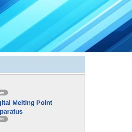
me
ital Melting Point
paratus
del