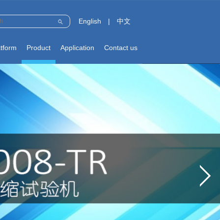
English
|
中文
atform
Product
Application
Contact us