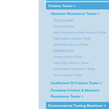
Friction Tester >
Abrasion Resistance Tester >
折动抵抗试验机
Fiber twist tester
High Temperature Akron Abrasion Tester
NBS Rubber Abrasion Tester
Martindale Abrasion Tester
整鞋耐磨试验机
Universal Wear Tester
Taber Type Abrasion Tester
DIN Abrasion Resistance Tester
Akron Abrasion Tester
Coefficient Of Friction Tester >
Footwear Friction & Abrasion
Resistance Tester >
Environmental Testing Machines >