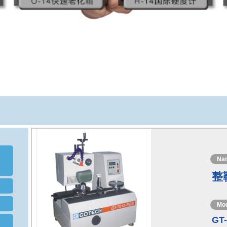
Na
整
Mo
GT