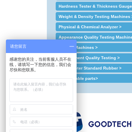
Hardness Tester & Thickness Gauge
Weight & Density Testing Machines 
Physical & Chemical Analyzer >
Appearance Quality Testing Machin
请您留言
Sample Machines >
Environment Quality Testing >
感谢您的关注，当前客服人员不在
线，请填写一下您的信息，我们会
Plastometer Standard Rubber >
尽快和您联系。
Consumable parts>