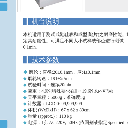
机台
本机适用于测试成鞋鞋底和成型底(片)之耐磨性能
定其耐磨性。可满足不同大小试样或部位进行测试
0.1min。
技术
◆
磨轮：直径:20±0.1mm，厚:4±0.1mm
◆
磨轮转速：191±5r/min
◆
试验时间：连续20min
◆
荷重：4.9N(特殊要求在0 ~ 19.6N以内可调)
◆
天平量程：5000g，准确度5g
◆
计数器：LCD 0~99,999,999
◆
体积 (WxDxH)：67 x 62 x 89cm
◆
重量 (approx.)：110 kg
◆
电源：1∮, AC220V, 50Hz (依国别或指定Specified by 